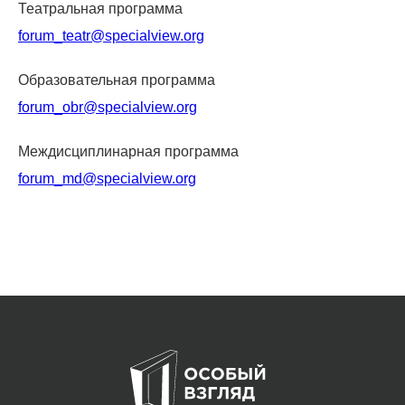
Театральная программа
forum_teatr@specialview.org
Образовательная программа
forum_obr@specialview.org
Междисциплинарная программа
forum_md@specialview.org